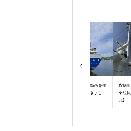
新丸】定期検査・
大泰丸の紹介動画を作
貨物船を購入しま
事（2021年7
成していただきまし
乗組員募集！【大
た！
丸】