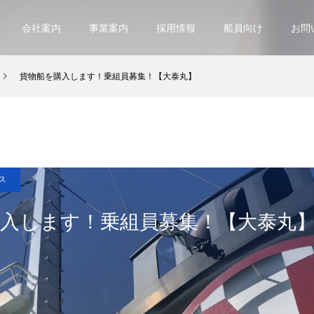
会社案内
事業案内
採用情報
船員向け
お問
貨物船を購入します！乗組員募集！【大泰丸】
ス
入します！乗組員募集！【大泰丸