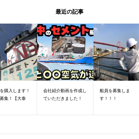
最近の記事
す！
会社紹介動画を作成し
船員を募集しま
【
泰
ていただきました！
す！！！
査
11